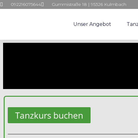
092216075644
Gummistraße 18 | 95326 Kulmbach
Unser Angebot
Tan
Tanzkurs buchen